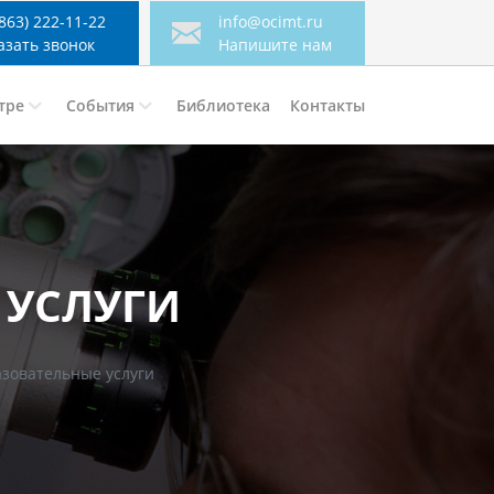
(863) 222-11-22
info@ocimt.ru
азать звонок
Напишите нам
тре
События
Библиотека
Контакты
 УСЛУГИ
зовательные услуги