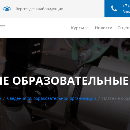
+7 
Версия для слабовидящих
Зак
ных
Курсы
Новости
О цен
Е ОБРАЗОВАТЕЛЬНЫЕ
е
Сведения об образовательной организации
Платные обра