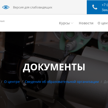
+7 
Версия для слабовидящих
Зак
ных
Курсы
Новости
О цен
ДОКУМЕНТЫ
О центре
Сведения об образовательной организации
Д